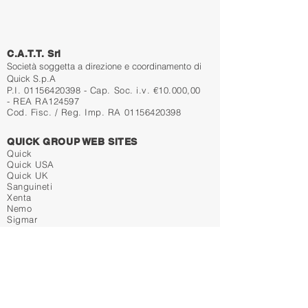
C.A.T.T. Srl
Società soggetta a direzione e coordinamento di
Qui
ck
S.p.A
P.I.
01156420398
-
Cap. Soc. i.v. €10.000,00
- REA RA124597
Cod. Fisc. / Reg. Imp. RA
01156420398
QUICK GROUP WEB SITES
Quick
Quick USA
Quick UK
Sanguineti
Xenta
Nemo
Sigmar
Privacy Policy
Cookies Policy